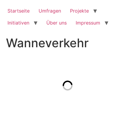
Zum
Inhalt
Startseite
Umfragen
Projekte
springen
Initiativen
Über uns
Impressum
Wanneverkehr