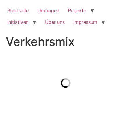
Zum
Inhalt
Startseite
Umfragen
Projekte
springen
Initiativen
Über uns
Impressum
Verkehrsmix