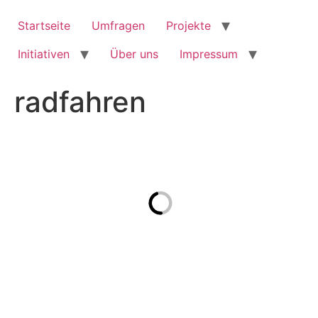
Zum
Inhalt
Startseite
Umfragen
Projekte
springen
Initiativen
Über uns
Impressum
radfahren